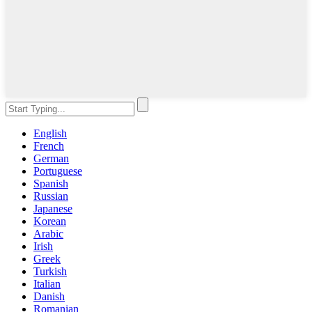
English
French
German
Portuguese
Spanish
Russian
Japanese
Korean
Arabic
Irish
Greek
Turkish
Italian
Danish
Romanian