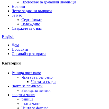
Превозвач за домашни любимци
Новини
Често задавани въпроси
За нас
Сертификат
Въвеждане
Свържете се с нас
English
Дом
Продукти
Органайзер за врати
Категории
Раница през рамо
Чанта за през рамо
Чанта за гърди
Чанта за памперси
Раница за пелени
спортна чанта
раница
пътна чанта
Чанта за фитнес