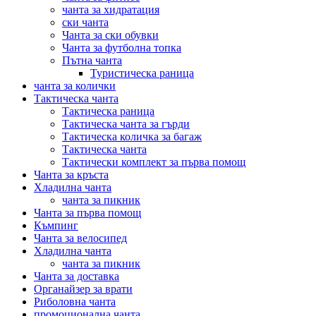
чанта за хидратация
ски чанта
Чанта за ски обувки
Чанта за футболна топка
Пътна чанта
Туристическа раница
чанта за колички
Тактическа чанта
Тактическа раница
Тактическа чанта за гърди
Тактическа количка за багаж
Тактическа чанта
Тактически комплект за първа помощ
Чанта за кръста
Хладилна чанта
чанта за пикник
Чанта за първа помощ
Къмпинг
Чанта за велосипед
Хладилна чанта
чанта за пикник
Чанта за доставка
Органайзер за врати
Риболовна чанта
промоционална чанта