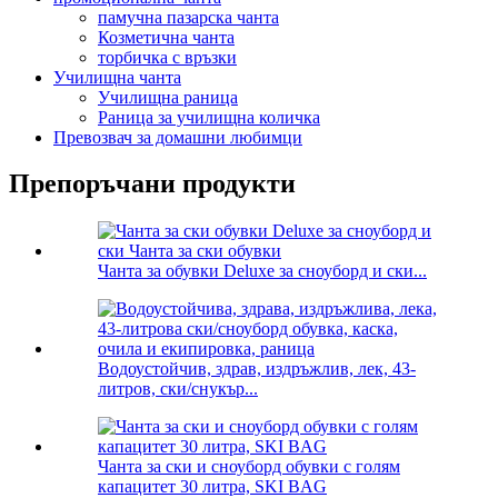
памучна пазарска чанта
Козметична чанта
торбичка с връзки
Училищна чанта
Училищна раница
Раница за училищна количка
Превозвач за домашни любимци
Препоръчани продукти
Чанта за обувки Deluxe за сноуборд и ски...
Водоустойчив, здрав, издръжлив, лек, 43-
литров, ски/снукър...
Чанта за ски и сноуборд обувки с голям
капацитет 30 литра, SKI BAG