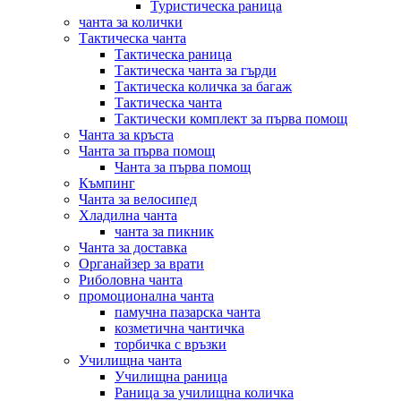
Туристическа раница
чанта за колички
Тактическа чанта
Тактическа раница
Тактическа чанта за гърди
Тактическа количка за багаж
Тактическа чанта
Тактически комплект за първа помощ
Чанта за кръста
Чанта за първа помощ
Чанта за първа помощ
Къмпинг
Чанта за велосипед
Хладилна чанта
чанта за пикник
Чанта за доставка
Органайзер за врати
Риболовна чанта
промоционална чанта
памучна пазарска чанта
козметична чантичка
торбичка с връзки
Училищна чанта
Училищна раница
Раница за училищна количка