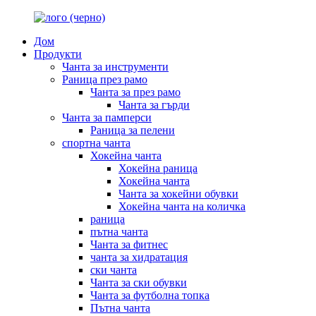
Дом
Продукти
Чанта за инструменти
Раница през рамо
Чанта за през рамо
Чанта за гърди
Чанта за памперси
Раница за пелени
спортна чанта
Хокейна чанта
Хокейна раница
Хокейна чанта
Чанта за хокейни обувки
Хокейна чанта на количка
раница
пътна чанта
Чанта за фитнес
чанта за хидратация
ски чанта
Чанта за ски обувки
Чанта за футболна топка
Пътна чанта