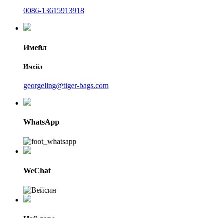
0086-13615913918
Имейл
Имейл
georgeling@tiger-bags.com
WhatsApp
WeChat