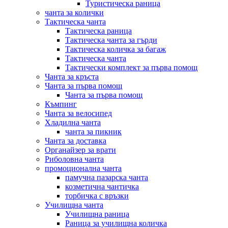
Туристическа раница
чанта за колички
Тактическа чанта
Тактическа раница
Тактическа чанта за гърди
Тактическа количка за багаж
Тактическа чанта
Тактически комплект за първа помощ
Чанта за кръста
Чанта за първа помощ
Чанта за първа помощ
Къмпинг
Чанта за велосипед
Хладилна чанта
чанта за пикник
Чанта за доставка
Органайзер за врати
Риболовна чанта
промоционална чанта
памучна пазарска чанта
козметична чантичка
торбичка с връзки
Училищна чанта
Училищна раница
Раница за училищна количка