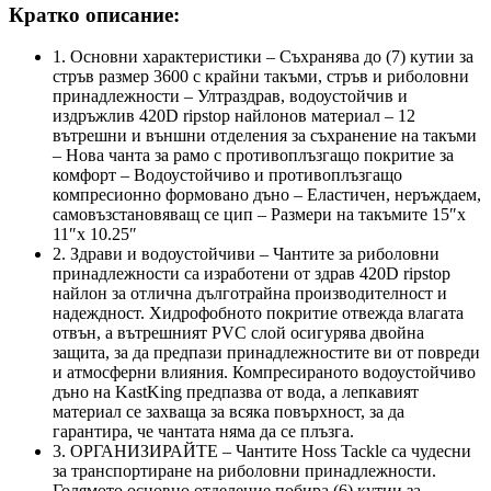
Кратко описание:
1. Основни характеристики – Съхранява до (7) кутии за
стръв размер 3600 с крайни такъми, стръв и риболовни
принадлежности – Ултраздрав, водоустойчив и
издръжлив 420D ripstop найлонов материал – 12
вътрешни и външни отделения за съхранение на такъми
– Нова чанта за рамо с противоплъзгащо покритие за
комфорт – Водоустойчиво и противоплъзгащо
компресионно формовано дъно – Еластичен, неръждаем,
самовъзстановяващ се цип – Размери на такъмите 15″x
11″x 10.25″
2. Здрави и водоустойчиви – Чантите за риболовни
принадлежности са изработени от здрав 420D ripstop
найлон за отлична дълготрайна производителност и
надеждност. Хидрофобното покритие отвежда влагата
отвън, а вътрешният PVC слой осигурява двойна
защита, за да предпази принадлежностите ви от повреди
и атмосферни влияния. Компресираното водоустойчиво
дъно на KastKing предпазва от вода, а лепкавият
материал се захваща за всяка повърхност, за да
гарантира, че чантата няма да се плъзга.
3. ОРГАНИЗИРАЙТЕ – Чантите Hoss Tackle са чудесни
за транспортиране на риболовни принадлежности.
Голямото основно отделение побира (6) кутии за