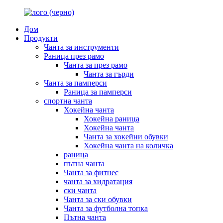
Дом
Продукти
Чанта за инструменти
Раница през рамо
Чанта за през рамо
Чанта за гърди
Чанта за памперси
Раница за памперси
спортна чанта
Хокейна чанта
Хокейна раница
Хокейна чанта
Чанта за хокейни обувки
Хокейна чанта на количка
раница
пътна чанта
Чанта за фитнес
чанта за хидратация
ски чанта
Чанта за ски обувки
Чанта за футболна топка
Пътна чанта