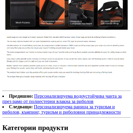
Предишно:
Персонализируема водоустойчива чанта за
през рамо от полиестерни влакна за риболов
Следващо:
Персонализируема раница за туризъм и
риболов, къмпинг, туризъм и риболовни принадлежности
Категории продукти