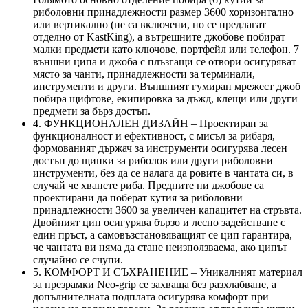
риболовни принадлежности размер 3600 хоризонтално
или вертикално (не са включени, но се предлагат
отделно от KastKing), а вътрешните джобове побират
малки предмети като ключове, портфейл или телефон. 7
външни ципа и джоба с плъзгащи се отвори осигуряват
място за чанти, принадлежности за терминали,
инструменти и други. Външният гумиран мрежест джоб
побира щифтове, екипировка за дъжд, клещи или други
предмети за бърз достъп.
4. ФУНКЦИОНАЛЕН ДИЗАЙН – Проектиран за
функционалност и ефективност, с мисъл за рибаря,
формованият държач за инструменти осигурява лесен
достъп до щипки за риболов или други риболовни
инструменти, без да се налага да ровите в чантата си, в
случай че хванете риба. Предните ни джобове са
проектирани да поберат кутия за риболовни
принадлежности 3600 за увеличен капацитет на стръвта.
Двойният цип осигурява бързо и лесно задействане с
един пръст, а самовъзстановяващият се цип гарантира,
че чантата ви няма да стане неизползваема, ако ципът
случайно се счупи.
5. КОМФОРТ И СЪХРАНЕНИЕ – Уникалният материал
за презрамки Neo-grip се захваща без разхлабване, а
допълнителната подплата осигурява комфорт при