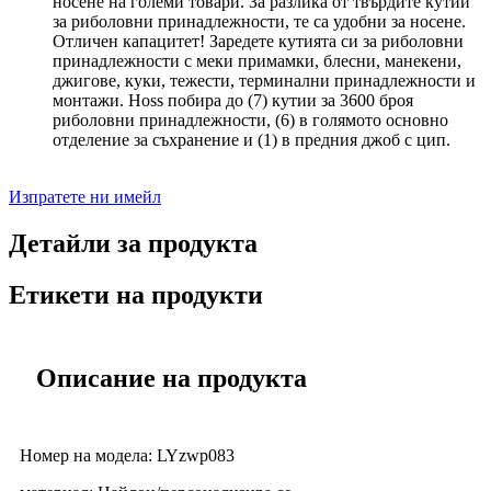
носене на големи товари. За разлика от твърдите кутии
за риболовни принадлежности, те са удобни за носене.
Отличен капацитет! Заредете кутията си за риболовни
принадлежности с меки примамки, блесни, манекени,
джигове, куки, тежести, терминални принадлежности и
монтажи. Hoss побира до (7) кутии за 3600 броя
риболовни принадлежности, (6) в голямото основно
отделение за съхранение и (1) в предния джоб с цип.
Изпратете ни имейл
Детайли за продукта
Етикети на продукти
Описание на продукта
Номер на модела: LYzwp083