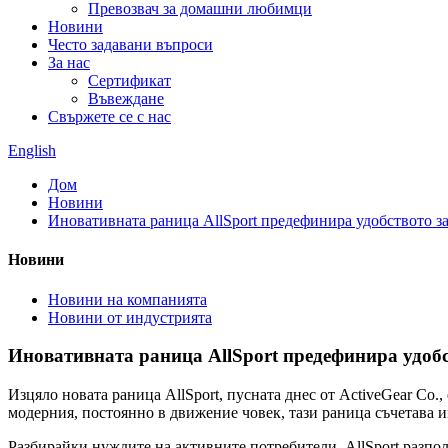
Превозвач за домашни любимци
Новини
Често задавани въпроси
За нас
Сертификат
Въвеждане
Свържете се с нас
English
Дом
Новини
Иновативната раница AllSport предефинира удобството з
Новини
Новини на компанията
Новини от индустрията
Иновативната раница AllSport предефинира удобс
Изцяло новата раница AllSport, пусната днес от ActiveGear Co.
модерния, постоянно в движение човек, тази раница съчетава
Разбирайки нуждите на активните потребители, AllSport разпо