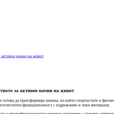
а активен начин на живот
твото за активен начин на живот
, е готова да трансформира начина, по който спортистите и фитн
 интелигентна функционалност с издръжливи и леки материали.
лага с многофункционално основно отделение с отделни, вентил