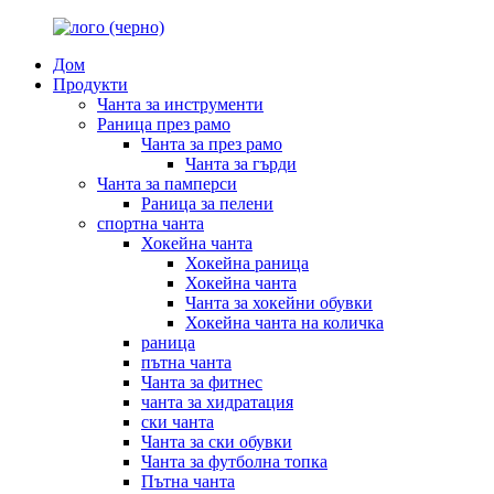
Дом
Продукти
Чанта за инструменти
Раница през рамо
Чанта за през рамо
Чанта за гърди
Чанта за памперси
Раница за пелени
спортна чанта
Хокейна чанта
Хокейна раница
Хокейна чанта
Чанта за хокейни обувки
Хокейна чанта на количка
раница
пътна чанта
Чанта за фитнес
чанта за хидратация
ски чанта
Чанта за ски обувки
Чанта за футболна топка
Пътна чанта