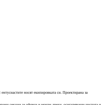
ес ентусиастите носят екипировката си. Проектирана за
ирани секции за обувки и мокри дрехи, осигуряващи чистота и