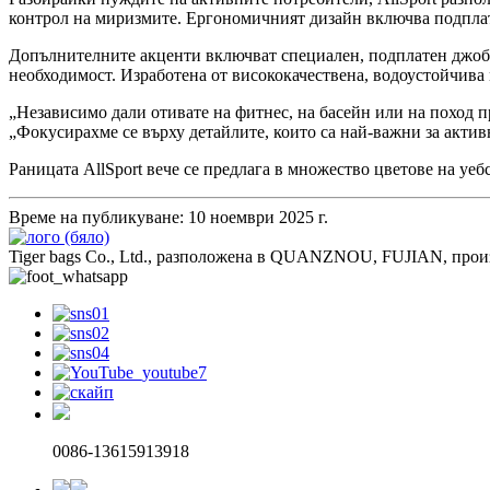
контрол на миризмите. Ергономичният дизайн включва подплат
Допълнителните акценти включват специален, подплатен джоб з
необходимост. Изработена от висококачествена, водоустойчива 
„Независимо дали отивате на фитнес, на басейн или на поход п
„Фокусирахме се върху детайлите, които са най-важни за активн
Раницата AllSport вече се предлага в множество цветове на уеб
Време на публикуване: 10 ноември 2025 г.
Tiger bags Co., Ltd., разположена в QUANZNOU, FUJIAN, прои
0086-13615913918