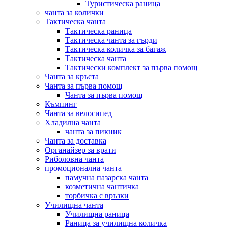
Туристическа раница
чанта за колички
Тактическа чанта
Тактическа раница
Тактическа чанта за гърди
Тактическа количка за багаж
Тактическа чанта
Тактически комплект за първа помощ
Чанта за кръста
Чанта за първа помощ
Чанта за първа помощ
Къмпинг
Чанта за велосипед
Хладилна чанта
чанта за пикник
Чанта за доставка
Органайзер за врати
Риболовна чанта
промоционална чанта
памучна пазарска чанта
козметична чантичка
торбичка с връзки
Училищна чанта
Училищна раница
Раница за училищна количка