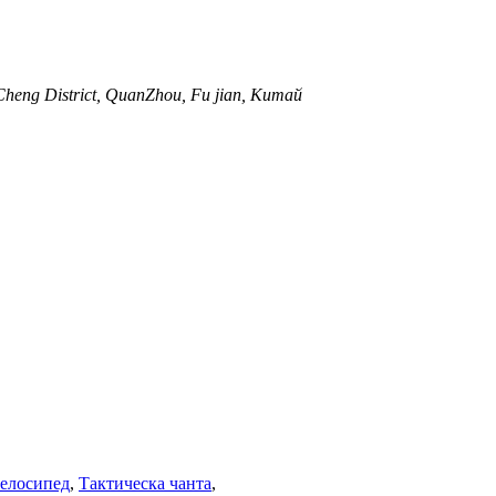
 Cheng District, QuanZhou, Fu jian, Китай
велосипед
,
Тактическа чанта
,