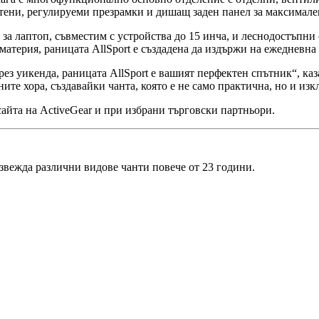
ени, регулируеми презрамки и дишащ заден панел за максимален
а лаптоп, съвместим с устройства до 15 инча, и леснодостъпни 
материя, раницата AllSport е създадена да издържи на ежедневна
рез уикенда, раницата AllSport е вашият перфектен спътник“, каз
ите хора, създавайки чанта, която е не само практична, но и из
сайта на ActiveGear и при избрани търговски партньори.
звежда различни видове чанти повече от 23 години.